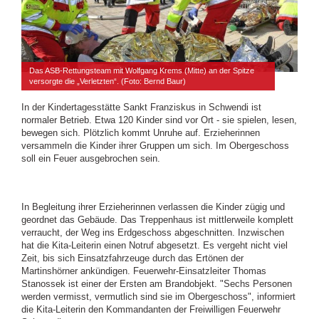
Das ASB-Rettungsteam mit Wolfgang Krems (Mitte) an der Spitze
versorgte die „Verletzten“. (Foto: Bernd Baur)
In der Kindertagesstätte Sankt Franziskus in Schwendi ist
normaler Betrieb. Etwa 120 Kinder sind vor Ort - sie spielen, lesen,
bewegen sich. Plötzlich kommt Unruhe auf. Erzieherinnen
versammeln die Kinder ihrer Gruppen um sich. Im Obergeschoss
soll ein Feuer ausgebrochen sein.
In Begleitung ihrer Erzieherinnen verlassen die Kinder zügig und
geordnet das Gebäude. Das Treppenhaus ist mittlerweile komplett
verraucht, der Weg ins Erdgeschoss abgeschnitten. Inzwischen
hat die Kita-Leiterin einen Notruf abgesetzt. Es vergeht nicht viel
Zeit, bis sich Einsatzfahrzeuge durch das Ertönen der
Martinshörner ankündigen. Feuerwehr-Einsatzleiter Thomas
Stanossek ist einer der Ersten am Brandobjekt. "Sechs Personen
werden vermisst, vermutlich sind sie im Obergeschoss", informiert
die Kita-Leiterin den Kommandanten der Freiwilligen Feuerwehr