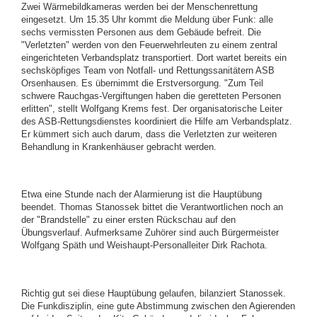
Zwei Wärmebildkameras werden bei der Menschenrettung
eingesetzt. Um 15.35 Uhr kommt die Meldung über Funk: alle
sechs vermissten Personen aus dem Gebäude befreit. Die
"Verletzten" werden von den Feuerwehrleuten zu einem zentral
eingerichteten Verbandsplatz transportiert. Dort wartet bereits ein
sechsköpfiges Team von Notfall- und Rettungssanitätern ASB
Orsenhausen. Es übernimmt die Erstversorgung. "Zum Teil
schwere Rauchgas-Vergiftungen haben die geretteten Personen
erlitten", stellt Wolfgang Krems fest. Der organisatorische Leiter
des ASB-Rettungsdienstes koordiniert die Hilfe am Verbandsplatz.
Er kümmert sich auch darum, dass die Verletzten zur weiteren
Behandlung in Krankenhäuser gebracht werden.
Etwa eine Stunde nach der Alarmierung ist die Hauptübung
beendet. Thomas Stanossek bittet die Verantwortlichen noch an
der "Brandstelle" zu einer ersten Rückschau auf den
Übungsverlauf. Aufmerksame Zuhörer sind auch Bürgermeister
Wolfgang Späth und Weishaupt-Personalleiter Dirk Rachota.
Richtig gut sei diese Hauptübung gelaufen, bilanziert Stanossek.
Die Funkdisziplin, eine gute Abstimmung zwischen den Agierenden