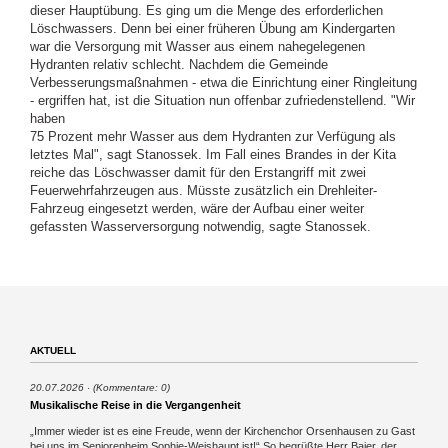
dieser Hauptübung. Es ging um die Menge des erforderlichen
Löschwassers. Denn bei einer früheren Übung am Kindergarten
war die Versorgung mit Wasser aus einem nahegelegenen
Hydranten relativ schlecht. Nachdem die Gemeinde
Verbesserungsmaßnahmen - etwa die Einrichtung einer Ringleitung
- ergriffen hat, ist die Situation nun offenbar zufriedenstellend. "Wir
haben
75 Prozent mehr Wasser aus dem Hydranten zur Verfügung als
letztes Mal", sagt Stanossek. Im Fall eines Brandes in der Kita
reiche das Löschwasser damit für den Erstangriff mit zwei
Feuerwehrfahrzeugen aus. Müsste zusätzlich ein Drehleiter-
Fahrzeug eingesetzt werden, wäre der Aufbau einer weiter
gefassten Wasserversorgung notwendig, sagte Stanossek.
AKTUELL
20.07.2026
(Kommentare: 0)
Musikalische Reise in die Vergangenheit
„Immer wieder ist es eine Freude, wenn der Kirchenchor Orsenhausen zu Gast
bei uns im Seniorenheim Sophie-Weishaupt ist!“ So begrüßte Herr Baier, der