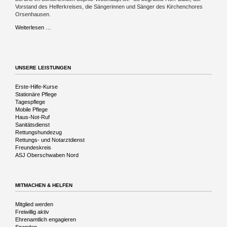
Vorstand des Helferkreises, die Sängerinnen und Sänger des Kirchenchores
Orsenhausen.
Musikalische
Weiterlesen …
Reise
in
die
Vergangenheit
UNSERE LEISTUNGEN
Navigation
Erste-Hilfe-Kurse
überspringen
Stationäre Pflege
Tagespflege
Mobile Pflege
Haus-Not-Ruf
Sanitätsdienst
Rettungshundezug
Rettungs- und Notarztdienst
Freundeskreis
ASJ Oberschwaben Nord
MITMACHEN & HELFEN
Navigation
Mitglied werden
überspringen
Freiwillig aktiv
Ehrenamtlich engagieren
Spenden