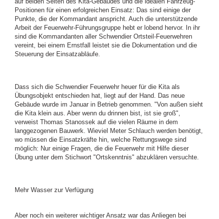
auf beiden Seiten des Kita-Gebäudes und die idealen Fahrzeug-
Positionen für einen erfolgreichen Einsatz: Das sind einige der
Punkte, die der Kommandant anspricht. Auch die unterstützende
Arbeit der Feuerwehr-Führungsgruppe hebt er lobend hervor. In ihr
sind die Kommandanten aller Schwendier Ortsteil-Feuerwehren
vereint, bei einem Ernstfall leistet sie die Dokumentation und die
Steuerung der Einsatzabläufe.
Dass sich die Schwendier Feuerwehr heuer für die Kita als
Übungsobjekt entschieden hat, liegt auf der Hand. Das neue
Gebäude wurde im Januar in Betrieb genommen. "Von außen sieht
die Kita klein aus. Aber wenn du drinnen bist, ist sie groß",
verweist Thomas Stanossek auf die vielen Räume in dem
langgezogenen Bauwerk. Wieviel Meter Schlauch werden benötigt,
wo müssen die Einsatzkräfte hin, welche Rettungswege sind
möglich: Nur einige Fragen, die die Feuerwehr mit Hilfe dieser
Übung unter dem Stichwort "Ortskenntnis" abzuklären versuchte.
Mehr Wasser zur Verfügung
Aber noch ein weiterer wichtiger Ansatz war das Anliegen bei