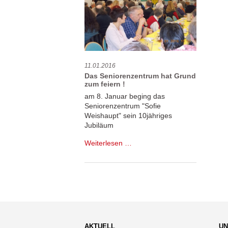
11.01.2016
Das Seniorenzentrum hat Grund
zum feiern !
am 8. Januar beging das
Seniorenzentrum "Sofie
Weishaupt" sein 10jähriges
Jubiläum
Das
Weiterlesen …
Seniorenzentrum
hat
Grund
zum
feiern
!
AKTUELL
UN