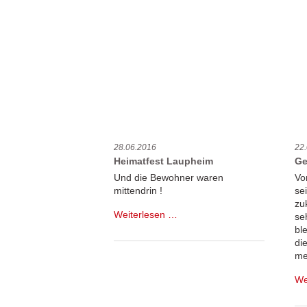
28.06.2016
22
Heimatfest Laupheim
Ge
Und die Bewohner waren
Vo
mittendrin !
se
zu
Heimatfest
Weiterlesen …
se
Laupheim
bl
di
me
We