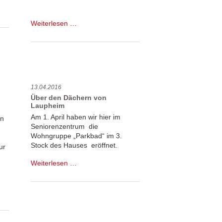
Schade!
Weiterlesen …
Das
jährliche
Bürgerparkfest
musste
ausfallen
13.04.2016
Über den Dächern von
Laupheim
Am 1. April haben wir hier im
on
Seniorenzentrum die
Wohngruppe „Parkbad“ im 3.
Stock des Hauses eröffnet.
ur
Über
Weiterlesen …
den
Dächern
von
Laupheim