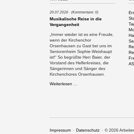
Na
Er
20.07.2026
(Kommentare: 0)
üb
St
Musikalische Reise in die
Ta
Vergangenheit
Mo
„Immer wieder ist es eine Freude,
Ha
wenn der Kirchenchor
Sa
Orsenhausen zu Gast bei uns im
Re
Seniorenheim Sophie-Weishaupt
Re
ist!“ So begrüßte Herr Baier, der
Fr
Vorstand des Helferkreises, die
AS
Sängerinnen und Sänger des
Kirchenchores Orsenhausen.
Musikalische
Weiterlesen …
Reise
in
die
Vergangenheit
Navigation
Impressum
Datenschutz
© 2026 Arbeit