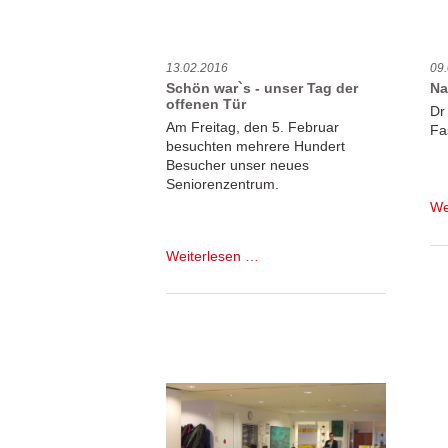
zur
Mitgliederversammlung
nicht
vor
13.02.2016
09
Schön war`s - unser Tag der
Na
offenen Tür
Dr
Am Freitag, den 5. Februar
Fa
besuchten mehrere Hundert
Besucher unser neues
Seniorenzentrum.
We
Schön
Weiterlesen …
war`s
-
unser
Tag
der
offenen
Tür