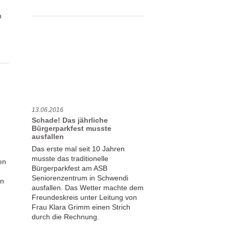
für
den
n
Landkreis
Biberach
13.06.2016
Schade! Das jährliche
Bürgerparkfest musste
ausfallen
Das erste mal seit 10 Jahren
musste das traditionelle
en
Bürgerparkfest am ASB
Seniorenzentrum in Schwendi
en
ausfallen. Das Wetter machte dem
Freundeskreis unter Leitung von
Frau Klara Grimm einen Strich
durch die Rechnung.