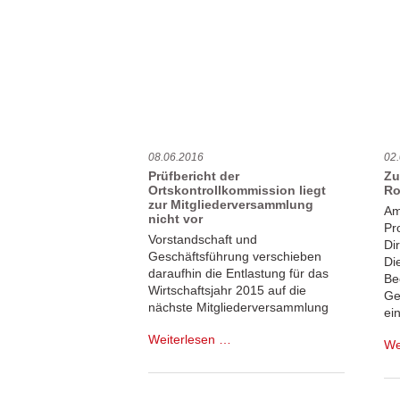
08.06.2016
02
Prüfbericht der
Zu
Ortskontrollkommission liegt
Ro
zur Mitgliederversammlung
Am
nicht vor
Pr
Vorstandschaft und
Di
Geschäftsführung verschieben
Di
daraufhin die Entlastung für das
Be
Wirtschaftsjahr 2015 auf die
Ge
nächste Mitgliederversammlung
ei
Prüfbericht
Weiterlesen …
We
der
Ortskontrollkommission
liegt