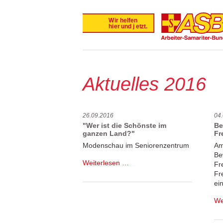
Aktuelles 2016
26.09.2016
04
"Wer ist die Schönste im
Be
ganzen Land?"
Fr
Modenschau im Seniorenzentrum
Am
Be
"Wer
Weiterlesen …
Fr
ist
Fr
die
ei
Schönste
im
We
ganzen
Land?"