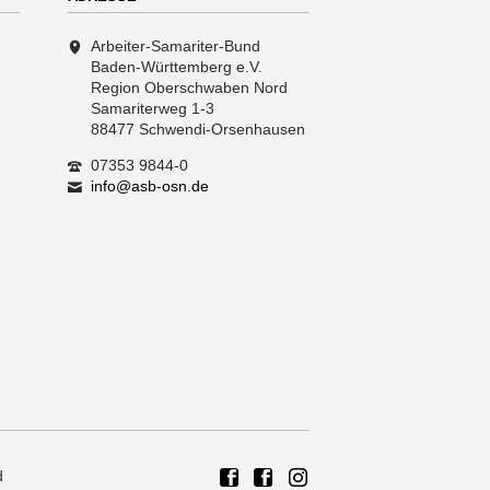
Arbeiter-Samariter-Bund
Baden-Württemberg e.V.
Region Oberschwaben Nord
Samariterweg 1-3
88477 Schwendi-Orsenhausen
07353 9844-0
info@asb-osn.de
d
ASB Region Oberschwaben N
ASB Rettungshundezug R
Rettungshundezug A