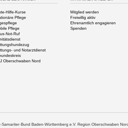
vigation
Navigation
ste-Hilfe-Kurse
Mitglied werden
erspringen
überspringen
ationäre Pflege
Freiwillig aktiv
gespflege
Ehrenamtlich engagieren
bile Pflege
Spenden
us-Not-Ruf
nitätsdienst
ttungshundezug
ttungs- und Notarztdienst
eundeskreis
J Oberschwaben Nord
er-Samariter-Bund Baden-Württemberg e.V. Region Oberschwaben Nor