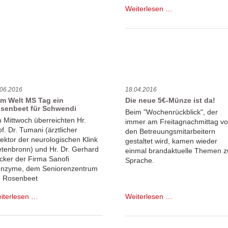
Laupheim
Einladung
Weiterlesen …
ins
Büchercafe
.06.2016
18.04.2016
m Welt MS Tag ein
Die neue 5€-Münze ist da!
senbeet für Schwendi
Beim "Wochenrückblick", der
 Mittwoch überreichten Hr.
immer am Freitagnachmittag v
of. Dr. Tumani (ärztlicher
den Betreuungsmitarbeitern
rektor der neurologischen Klink
gestaltet wird, kamen wieder
etenbronn) und Hr. Dr. Gerhard
einmal brandaktuelle Themen z
cker der Firma Sanofi
Sprache.
nzyme, dem Seniorenzentrum
n Rosenbeet
Zum
Die
iterlesen …
Weiterlesen …
Welt
neue
MS
5€-
Tag
Münze