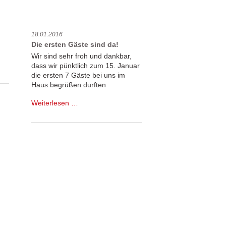
18.01.2016
Die ersten Gäste sind da!
Wir sind sehr froh und dankbar,
dass wir pünktlich zum 15. Januar
die ersten 7 Gäste bei uns im
Haus begrüßen durften
Die
Weiterlesen …
ersten
Gäste
sind
da!