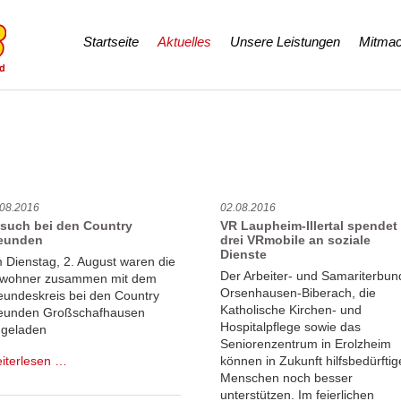
Navigation
Startseite
Aktuelles
Unsere Leistungen
Mitmac
überspringen
.08.2016
02.08.2016
such bei den Country
VR Laupheim-Illertal spendet
eunden
drei VRmobile an soziale
Dienste
 Dienstag, 2. August waren die
Der Arbeiter- und Samariterbun
wohner zusammen mit dem
Orsenhausen-Biberach, die
eundeskreis bei den Country
Katholische Kirchen- und
eunden Großschafhausen
Hospitalpflege sowie das
ngeladen
Seniorenzentrum in Erolzheim
Besuch
können in Zukunft hilfsbedürftig
iterlesen …
bei
Menschen noch besser
den
unterstützen. Im feierlichen