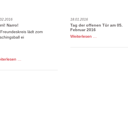
ein
ist
Rosenbeet
da!
für
.02.2016
18.01.2016
Schwendi
rri! Narro!
Tag der offenen Tür am 05.
Februar 2016
 Freundeskreis lädt zom
Tag
Weiterlesen …
schingsball ei
der
offenen
Tür
am
Narri!
iterlesen …
05.
Narro!
Februar
2016