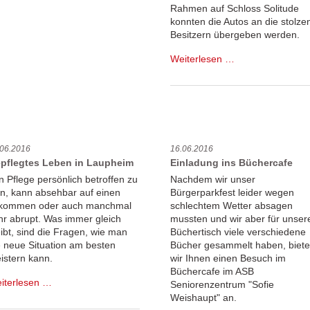
Country
Rahmen auf Schloss Solitude
Freunden
konnten die Autos an die stolze
Besitzern übergeben werden.
VR
Weiterlesen …
Laupheim-
Illertal
spendet
drei
VRmobile
an
.06.2016
16.06.2016
soziale
pflegtes Leben in Laupheim
Einladung ins Büchercafe
Dienste
n Pflege persönlich betroffen zu
Nachdem wir unser
in, kann absehbar auf einen
Bürgerparkfest leider wegen
kommen oder auch manchmal
schlechtem Wetter absagen
hr abrupt. Was immer gleich
mussten und wir aber für unser
eibt, sind die Fragen, wie man
Büchertisch viele verschiedene
e neue Situation am besten
Bücher gesammelt haben, biet
istern kann.
wir Ihnen einen Besuch im
Büchercafe im ASB
Gepflegtes
iterlesen …
Seniorenzentrum "Sofie
Leben
Weishaupt" an.
in