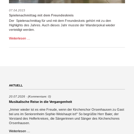
07.04.2015
Spielenachmittag mit dem Freundeskreis
Der Spielenachmittag für und mit dem Freundeskeis gehört mit zu den
Highlights des Jahres. Auch dieses Jahr musste der Wanderpokal wieder
verteidigt werden.
Spielenachmittag
Weiterlesen …
mit
dem
Freundeskreis
AKTUELL
20.07.2026
(Kommentare: 0)
Musikalische Reise in die Vergangenheit
„Immer wieder ist es eine Freude, wenn der Kirchenchor Orsenhausen zu Gast
bei uns im Seniorenheim Sophie-Weishaupt ist!“ So begrüßte Herr Baier, der
Vorstand des Helferkreises, die Sängerinnen und Sänger des Kirchenchores
Orsenhausen.
Musikalische
Weiterlesen …