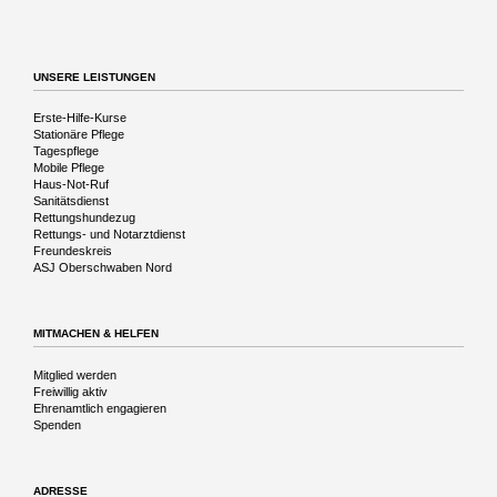
Reise
in
die
Vergangenheit
UNSERE LEISTUNGEN
Navigation
Erste-Hilfe-Kurse
überspringen
Stationäre Pflege
Tagespflege
Mobile Pflege
Haus-Not-Ruf
Sanitätsdienst
Rettungshundezug
Rettungs- und Notarztdienst
Freundeskreis
ASJ Oberschwaben Nord
MITMACHEN & HELFEN
Navigation
Mitglied werden
überspringen
Freiwillig aktiv
Ehrenamtlich engagieren
Spenden
ADRESSE