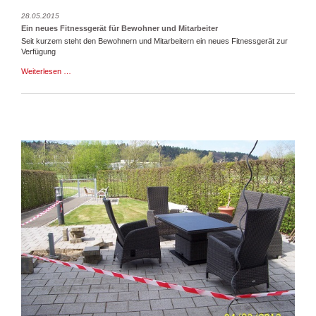
28.05.2015
Ein neues Fitnessgerät für Bewohner und Mitarbeiter
Seit kurzem steht den Bewohnern und Mitarbeitern ein neues Fitnessgerät zur
Verfügung
Ein
Weiterlesen …
neues
Fitnessgerät
für
Bewohner
und
Mitarbeiter