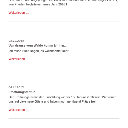
Bewohnern und Angehörigen ein fröhliches Weihnachtsfest und ein glückliches,
von Frieden begleitetes neues Jahr 2016 !
Die
Weiterlesen …
Eröffnung
ist
nicht
mehr
weit....
08.12.2015
Von drauss vom Walde komm ich her....
Ich muss Euch sagen, es weihnachtet sehr !
Von
Weiterlesen …
drauss
vom
Walde
komm
ich
her....
08.11.2015
Eröffnungstermin
Der Eröffnungstermin der Einrichtung wir der 15. Januar 2016 sein. Wir freuen
uns auf viele neue Gäste und haben noch genügend Plätze frei!
Eröffnungstermin
Weiterlesen …