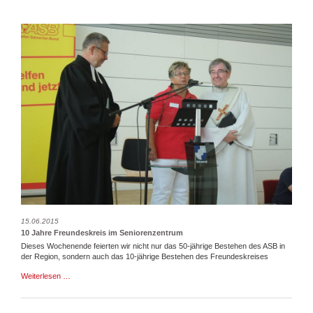
an
der
Lei­
ne
15.06.2015
10 Jahre Freundeskreis im Seniorenzentrum
Dieses Wochenende feierten wir nicht nur das 50-jährige Bestehen des ASB in
der Region, sondern auch das 10-jährige Bestehen des Freundeskreises
10
Weiterlesen …
Jahre
Freundeskreis
im