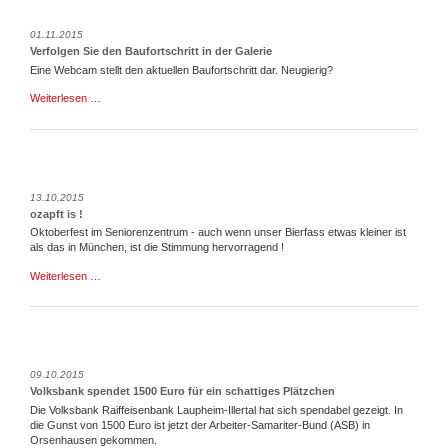
01.11.2015
Verfolgen Sie den Baufortschritt in der Galerie
Eine Webcam stellt den aktuellen Baufortschritt dar. Neugierig?
Verfolgen
Weiterlesen …
Sie
den
Baufortschritt
in
der
Galerie
13.10.2015
ozapft is !
Oktoberfest im Seniorenzentrum - auch wenn unser Bierfass etwas kleiner ist
als das in München, ist die Stimmung hervorragend !
ozapft
Weiterlesen …
is
!
09.10.2015
Volks­bank spen­det 1500 Euro für ein schat­ti­ges Plätz­chen
Die Volksbank Raiffeisenbank Laupheim-Illertal hat sich spendabel gezeigt. In
die Gunst von 1500 Euro ist jetzt der Arbeiter-Samariter-Bund (ASB) in
Orsenhausen gekommen.