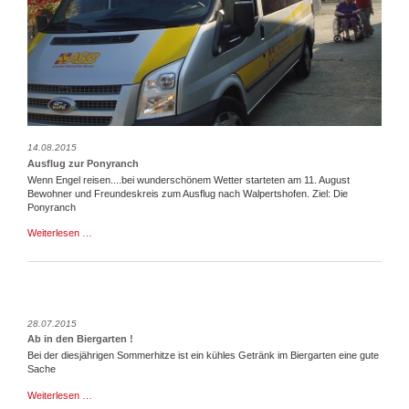
14.08.2015
Ausflug zur Ponyranch
Wenn Engel reisen....bei wunderschönem Wetter starteten am 11. August
Bewohner und Freundeskreis zum Ausflug nach Walpertshofen. Ziel: Die
Ponyranch
Ausflug
Weiterlesen …
zur
Ponyranch
28.07.2015
Ab in den Biergarten !
Bei der diesjährigen Sommerhitze ist ein kühles Getränk im Biergarten eine gute
Sache
Ab
Weiterlesen …
in