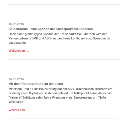
den
Biergarten
!
10.07.2015
Spineboards - eine Spende der Kreissparkasse Biberach
Dank einer großzügigen Spende der Kreissparkasse Biberach wird der
Rettungsdienst (DRK und ASB) im Landkreis künftig mit sog. Spineboards
ausgestattet.
Spineboards
Weiterlesen …
-
eine
Spende
der
Kreissparkasse
Biberach
16.06.2015
Mit dem Ret­tungs­hund an der Lei­ne
Mit einem Fest für die Bevölkerung hat der ASB Orsenhausen-Biberach am
Sonntag sein 50-jähriges Bestehen gefeiert. Im Mittelpunkt stand dabei das
"kleinere" Jubiläum zehn Jahre Freundeskreis Seniorenzentrum "Sofie
Weishaupt".
Mit
Weiterlesen …
dem
Ret­
tungs­
hund