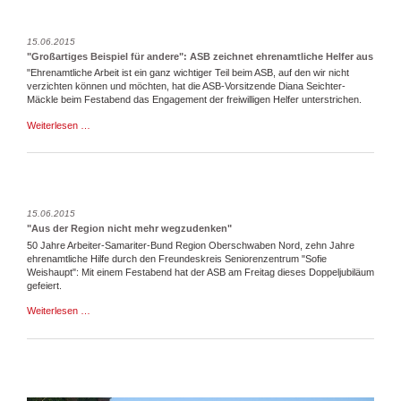
Seniorenzentrum
15.06.2015
"Großartiges Beispiel für andere": ASB zeichnet ehrenamtliche Helfer aus
"Ehrenamtliche Arbeit ist ein ganz wichtiger Teil beim ASB, auf den wir nicht
verzichten können und möchten, hat die ASB-Vorsitzende Diana Seichter-
Mäckle beim Festabend das Engagement der freiwilligen Helfer unterstrichen.
"Großartiges
Weiterlesen …
Beispiel
für
andere":
ASB
zeichnet
ehrenamtliche
15.06.2015
Helfer
"Aus der Region nicht mehr wegzudenken"
aus
50 Jahre Arbeiter-Samariter-Bund Region Oberschwaben Nord, zehn Jahre
ehrenamtliche Hilfe durch den Freundeskreis Seniorenzentrum "Sofie
Weishaupt": Mit einem Festabend hat der ASB am Freitag dieses Doppeljubiläum
gefeiert.
"Aus
Weiterlesen …
der
Region
nicht
mehr
wegzudenken"