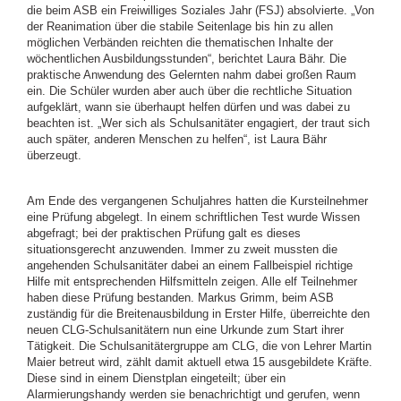
die beim ASB ein Freiwilliges Soziales Jahr (FSJ) absolvierte. „Von
der Reanimation über die stabile Seitenlage bis hin zu allen
möglichen Verbänden reichten die thematischen Inhalte der
wöchentlichen Ausbildungsstunden“, berichtet Laura Bähr. Die
praktische Anwendung des Gelernten nahm dabei großen Raum
ein. Die Schüler wurden aber auch über die rechtliche Situation
aufgeklärt, wann sie überhaupt helfen dürfen und was dabei zu
beachten ist. „Wer sich als Schulsanitäter engagiert, der traut sich
auch später, anderen Menschen zu helfen“, ist Laura Bähr
überzeugt.
Am Ende des vergangenen Schuljahres hatten die Kursteilnehmer
eine Prüfung abgelegt. In einem schriftlichen Test wurde Wissen
abgefragt; bei der praktischen Prüfung galt es dieses
situationsgerecht anzuwenden. Immer zu zweit mussten die
angehenden Schulsanitäter dabei an einem Fallbeispiel richtige
Hilfe mit entsprechenden Hilfsmitteln zeigen. Alle elf Teilnehmer
haben diese Prüfung bestanden. Markus Grimm, beim ASB
zuständig für die Breitenausbildung in Erster Hilfe, überreichte den
neuen CLG-Schulsanitätern nun eine Urkunde zum Start ihrer
Tätigkeit. Die Schulsanitätergruppe am CLG, die von Lehrer Martin
Maier betreut wird, zählt damit aktuell etwa 15 ausgebildete Kräfte.
Diese sind in einem Dienstplan eingeteilt; über ein
Alarmierungshandy werden sie benachrichtigt und gerufen, wenn