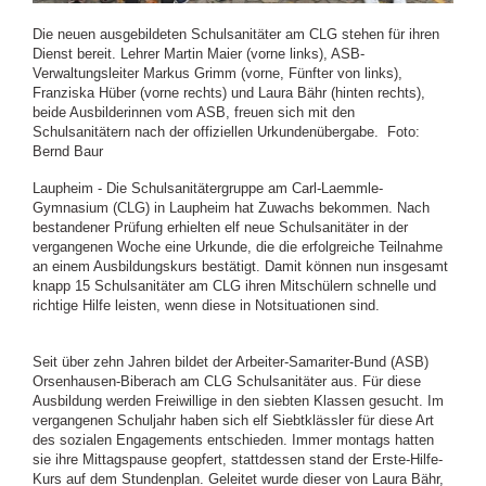
Die neuen ausgebildeten Schulsanitäter am CLG stehen für ihren
Dienst bereit. Lehrer Martin Maier (vorne links), ASB-
Verwaltungsleiter Markus Grimm (vorne, Fünfter von links),
Franziska Hüber (vorne rechts) und Laura Bähr (hinten rechts),
beide Ausbilderinnen vom ASB, freuen sich mit den
Schulsanitätern nach der offiziellen Urkundenübergabe. Foto:
Bernd Baur
Laupheim - Die Schulsanitätergruppe am Carl-Laemmle-
Gymnasium (CLG) in Laupheim hat Zuwachs bekommen. Nach
bestandener Prüfung erhielten elf neue Schulsanitäter in der
vergangenen Woche eine Urkunde, die die erfolgreiche Teilnahme
an einem Ausbildungskurs bestätigt. Damit können nun insgesamt
knapp 15 Schulsanitäter am CLG ihren Mitschülern schnelle und
richtige Hilfe leisten, wenn diese in Notsituationen sind.
Seit über zehn Jahren bildet der Arbeiter-Samariter-Bund (ASB)
Orsenhausen-Biberach am CLG Schulsanitäter aus. Für diese
Ausbildung werden Freiwillige in den siebten Klassen gesucht. Im
vergangenen Schuljahr haben sich elf Siebtklässler für diese Art
des sozialen Engagements entschieden. Immer montags hatten
sie ihre Mittagspause geopfert, stattdessen stand der Erste-Hilfe-
Kurs auf dem Stundenplan. Geleitet wurde dieser von Laura Bähr,