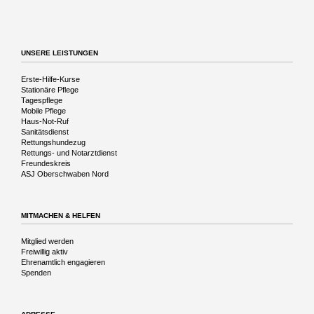
Reise
in
die
Vergangenheit
UNSERE LEISTUNGEN
Navigation
Erste-Hilfe-Kurse
überspringen
Stationäre Pflege
Tagespflege
Mobile Pflege
Haus-Not-Ruf
Sanitätsdienst
Rettungshundezug
Rettungs- und Notarztdienst
Freundeskreis
ASJ Oberschwaben Nord
MITMACHEN & HELFEN
Navigation
Mitglied werden
überspringen
Freiwillig aktiv
Ehrenamtlich engagieren
Spenden