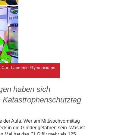
des Carl-Laemmle-Gymnasiums
agen haben sich
 Katastrophenschutztag
e der Aula. Wer am Mittwochvormittag
 in die Glieder gefahren sein. Was ist
en Mal hat das CLG für mehr als 125