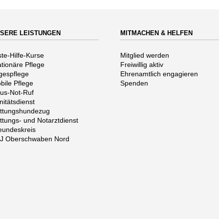
SERE LEISTUNGEN
MITMACHEN & HELFEN
vigation
Navigation
ste-Hilfe-Kurse
Mitglied werden
erspringen
überspringen
ationäre Pflege
Freiwillig aktiv
gespflege
Ehrenamtlich engagieren
bile Pflege
Spenden
us-Not-Ruf
nitätsdienst
ttungshundezug
ttungs- und Notarztdienst
eundeskreis
J Oberschwaben Nord