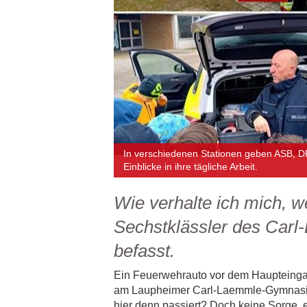
In verschiedenen Stationen geben ASB, D
Einblicke in ihre tägliche Arbeit.
Wie verhalte ich mich, we
Sechstklässler des Car
befasst.
Ein Feuerwehrauto vor dem Haupteingan
am Laupheimer Carl-Laemmle-Gymnasium 
hier denn passiert? Doch keine Sorge, e