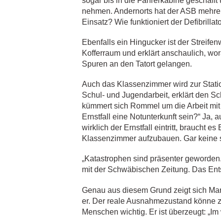
sogar bis in die Fahrerkabine geschafft
nehmen. Andernorts hat der ASB mehrer
Einsatz? Wie funktioniert der Defibrill
Ebenfalls ein Hingucker ist der Streife
Kofferraum und erklärt anschaulich, wora
Spuren an den Tatort gelangen.
Auch das Klassenzimmer wird zur Stati
Schul- und Jugendarbeit, erklärt den S
kümmert sich Rommel um die Arbeit mit
Ernstfall eine Notunterkunft sein?“ Ja,
wirklich der Ernstfall eintritt, braucht
Klassenzimmer aufzubauen. Gar keine s
„Katastrophen sind präsenter geworden
mit der Schwäbischen Zeitung. Das Ent
Genau aus diesem Grund zeigt sich Mark
er. Der reale Ausnahmezustand könne zwa
Menschen wichtig. Er ist überzeugt: „Im w