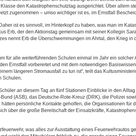
Klasse den Katastrophenschutztag ausgerichtet. Über allem ste
letzt zugenommen – umso wichtiger ist es, im Ernstfall Beschei
aher ist es sinnvoll, im Hinterkopf zu haben, was man im Katas
kus Erb, der den Aktionstag gemeinsam mit seiner Kollegin Sara
utzes nennt Erb die Überschwemmungen im Ahrtal, den Krieg in 
um für alle weiterführenden Schulen einmal im Jahr ein solcher 
den Ernstfall vorbereitet und mit dem notwendigen Basiswisse
inem längeren Stromausfall zu tun ist“, teilt das Kultusministeriu
n Schulen.
üler an diesem Tag an fünf Stationen Einblicke in den Alltag d
-Bund (ASB), das Deutsche-Rote-Kreuz (DRK), die Polizei sowi
a hätten persönliche Kontakte geholfen, die Organisationen fü
sich über die große Bereitschaft der Einsatzkräfte, Katastrophe
tzfeuerwehr, was alles zur Ausstattung eines Feuerwehrautos ge