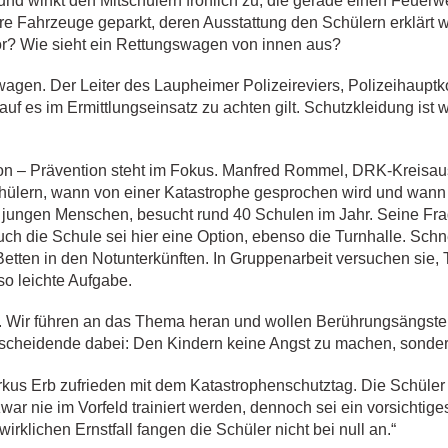
 und winkt den Mitschülern fröhlich zu, die gerade einen Feue
e Fahrzeuge geparkt, deren Ausstattung den Schülern erklärt 
ator? Wie sieht ein Rettungswagen von innen aus?
nwagen. Der Leiter des Laupheimer Polizeireviers, Polizeihauptk
uf es im Ermittlungseinsatz zu achten gilt. Schutzkleidung ist w
on – Prävention steht im Fokus. Manfred Rommel, DRK-Kreisausb
chülern, wann von einer Katastrophe gesprochen wird und wann 
 jungen Menschen, besucht rund 40 Schulen im Jahr. Seine Fra
 auch die Schule sei hier eine Option, ebenso die Turnhalle. Sch
 es Betten in den Notunterkünften. In Gruppenarbeit versuchen sie
o leichte Aufgabe.
. Wir führen an das Thema heran und wollen Berührungsängst
scheidende dabei: Den Kindern keine Angst zu machen, sondern 
us Erb zufrieden mit dem Katastrophenschutztag. Die Schüler h
r nie im Vorfeld trainiert werden, dennoch sei ein vorsichtige
irklichen Ernstfall fangen die Schüler nicht bei null an.“