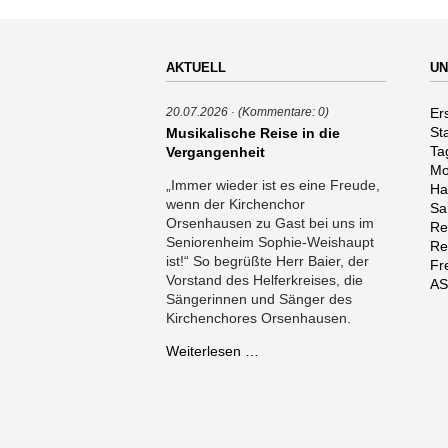
AKTUELL
UN
Na
Er
20.07.2026
(Kommentare: 0)
üb
St
Musikalische Reise in die
Ta
Vergangenheit
Mo
„Immer wieder ist es eine Freude,
Ha
wenn der Kirchenchor
Sa
Orsenhausen zu Gast bei uns im
Re
Seniorenheim Sophie-Weishaupt
Re
ist!“ So begrüßte Herr Baier, der
Fr
Vorstand des Helferkreises, die
AS
Sängerinnen und Sänger des
Kirchenchores Orsenhausen.
Musikalische
Weiterlesen …
Reise
in
die
Vergangenheit