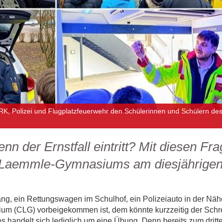
RK, Polizei und Flugplatzfeuerwehr den Schülerinnen und Schülern 
nn der Ernstfall eintritt? Mit diesen Fr
l-Laemmle-Gymnasiums am diesjährigen
g, ein Rettungswagen im Schulhof, ein Polizeiauto in der Näh
(CLG) vorbeigekommen ist, dem könnte kurzzeitig der Schreck
s handelt sich lediglich um eine Übung. Denn bereits zum dritt