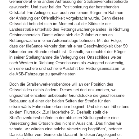
Gemeinderat eine andere Auffassung der Straßenverkehrsbehörde
gewünscht. Und zwar bei der Positionierung der bestehenden
Ortstafel. Ein Anliegen, das auch von einem Bürger im Rahmen
der Anhörung der Öffentlichkeit vorgebracht wurde. Denn dieses
Ortsschild befindet sich im Moment auf der Südseite der
Landesstraße unterhalb des Rettungswachengeländes, in Richtung
Ortsinnenbereich. Damit würde sich die Zufahrt zur neuen
Rettungswache in einer Außenortslage befinden. Mit der Folge,
dass der fließende Verkehr dort mit einer Geschwindigkeit über 50
Kilometer pro Stunde erlaubt ist. Deshalb, so erachtet der Bürger
in seiner Stellungnahme die Verlegung des Ortsschildes weiter
nach Westen in Richtung Orsenhausen als zwingend notwendig,
um eine sichere und schnelle Ausfahrt bei Rettungseinsätzen für
die ASB-Fahrzeuge zu gewährleisten.
Doch die Straßenverkehrsbehörde will an der Position des
Ortsschildes nichts ändern. Dieses sei dort anzuordnen, wo
ungeachtet einzelner unbebauter Grundstücke die geschlossene
Bebauung auf einer der beiden Seiten der Straße für den
ortseinwärts Fahrenden erkennbar beginnt. Und dies sei frühestens
ab dem Flurstück „Zur Haderhöhe 5“. Deshalb stellt die
Straßenverkehrsbehörde in der aktuellen Stellungnahme eine
Versetzung des Ortsschildes nicht in Aussicht. „Das finden wir
schade, wir würden eine solche Versetzung begrüßen“, betonte
Daniela Miller vom Gemeinde-Bauamt. In dieser Angelegenheit