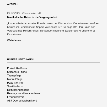
AKTUELL
20.07.2026
(Kommentare: 0)
Musikalische Reise in die Vergangenheit
„Immer wieder ist es eine Freude, wenn der Kirchenchor Orsenhausen zu Gast
bei uns im Seniorenheim Sophie-Weishaupt ist!“ So begrüßte Herr Baier, der
Vorstand des Helferkreises, die Sängerinnen und Sänger des Kirchenchores
Orsenhausen.
Musikalische
Weiterlesen …
Reise
in
die
Vergangenheit
UNSERE LEISTUNGEN
Navigation
Erste-Hilfe-Kurse
überspringen
Stationäre Pflege
Tagespflege
Mobile Pflege
Haus-Not-Ruf
Sanitätsdienst
Rettungshundezug
Rettungs- und Notarztdienst
Freundeskreis
ASJ Oberschwaben Nord