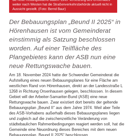
weiter nach Westen hat die Straßenverkehrsbehörde aktuell nicht in
Aussicht gestellt. (Foto: Bernd Baur)
Der Bebauungsplan „Beund II 2025“ in
Hörenhausen ist vom Gemeinderat
einstimmig als Satzung beschlossen
worden. Auf einer Teilfläche des
Plangebietes kann der ASB nun eine
neue Rettungswache bauen.
Am 18. November 2024 hatte der Schwendier Gemeinderat die
Aufstellung eines neuen Bebauungsplanes für eine Fläche am
westlichen Rand von Hörenhausen, direkt an der Landesstraße L
1268 in Richtung Orsenhausen gelegen, beschlossen. In diesem
Gebiet will der Arbeiter-Samariter-Bund (ASB) eine neue
Rettungswache bauen. Zwar existiert dort bereits der geltende
Bebauungsplan „Beund II“ aus dem Jahre 1974. Weil aber Teile
des ASB-Vorhabens außerhalb dieses Bebauungsplanes liegen
und zugleich auf die zwischenzeitliche Veränderung von
städtebaulichen Rahmenbedingungen reagiert werden soll, hat die
Gemeinde eine Neuordnung dieses Bereiches mit dem neuen
Bebauungsplan „Beund II 2025“ beschlossen.